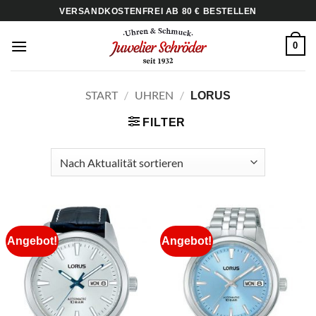
Zum
VERSANDKOSTENFREI AB 80 € BESTELLEN
Inhalt
springen
0
START
/
UHREN
/
LORUS
FILTER
Angebot!
Angebot!