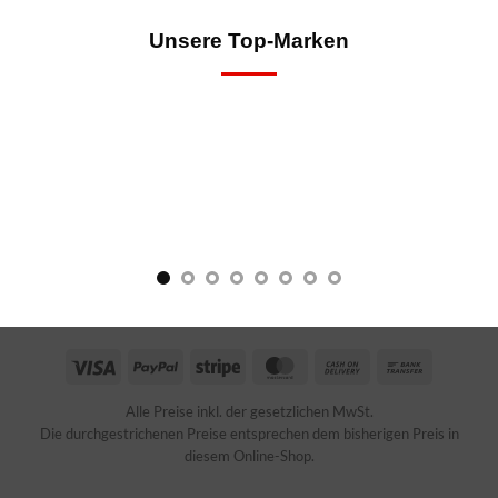
Unsere Top-Marken
Visa
PayPal
Stripe
MasterCard
Cash
Bank
On
Transfer
Alle Preise inkl. der gesetzlichen MwSt.
Delivery
Die durchgestrichenen Preise entsprechen dem bisherigen Preis in
diesem Online-Shop.