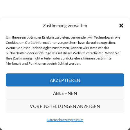
Zustimmung verwalten
Visa
PayPal
Stripe
MasterCard
Cash
Bank
Um Ihnen ein optimales Erlebnis zu bieten, verwenden wir Technologien wie
On
Transfer
Cookies, um Geräteinformationen zu speichern bzw. darauf zuzugreifen.
Alle Preise inkl. der gesetzlichen MwSt.
Wenn Sie diesen Technologien zustimmen, können wir Daten wie das
Delivery
Die durchgestrichenen Preise entsprechen dem bisherigen Preis in
Surfverhalten oder eindeutige IDs auf dieser Website verarbeiten. Wenn Sie
Ihre Zustimmung nicht erteilen oder zurückziehen, können bestimmte
diesem Online-Shop.
Merkmale und Funktionen beeinträchtigt werden.
VERTRAG WIDERRUFEN
AKZEPTIEREN
ABLEHNEN
VOREINSTELLUNGEN ANZEIGEN
Datenschutz
Impressum