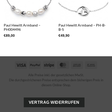
Paul Hewitt Armband –
Paul Hewitt Armband – PH-B-
PH004496
B-S
€
89,00
€
49,90
Visa
PayPal
Stripe
MasterCard
Cash
Bank
On
Transfer
Alle Preise inkl. der gesetzlichen MwSt.
Delivery
Die durchgestrichenen Preise entsprechen dem bisherigen Preis in
diesem Online-Shop.
VERTRAG WIDERRUFEN