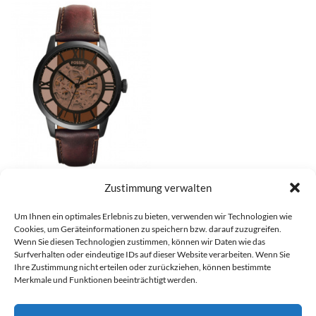
Fossil Automatik Uhren –
Zustimmung verwalten
ME3098
€
279,00
Um Ihnen ein optimales Erlebnis zu bieten, verwenden wir Technologien wie
Cookies, um Geräteinformationen zu speichern bzw. darauf zuzugreifen.
Wenn Sie diesen Technologien zustimmen, können wir Daten wie das
Surfverhalten oder eindeutige IDs auf dieser Website verarbeiten. Wenn Sie
Ihre Zustimmung nicht erteilen oder zurückziehen, können bestimmte
Merkmale und Funktionen beeinträchtigt werden.
Visa
PayPal
Stripe
MasterCard
Cash
Bank
On
Transfer