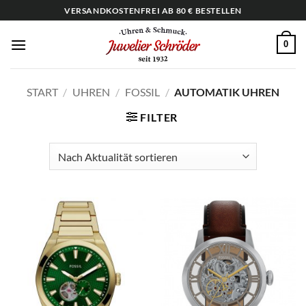
Zum
VERSANDKOSTENFREI AB 80 € BESTELLEN
Inhalt
springen
0
START
/
UHREN
/
FOSSIL
/
AUTOMATIK UHREN
FILTER