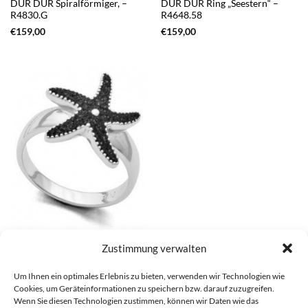
DUR DUR Spiralförmiger, –
DUR DUR Ring „Seestern“ –
R4830.G
R4648.58
€
159,00
€
159,00
DUR DUR Ring „Seestern“ –
Zustimmung verwalten
R4648.54
€
159,00
Um Ihnen ein optimales Erlebnis zu bieten, verwenden wir Technologien wie
Cookies, um Geräteinformationen zu speichern bzw. darauf zuzugreifen.
Wenn Sie diesen Technologien zustimmen, können wir Daten wie das