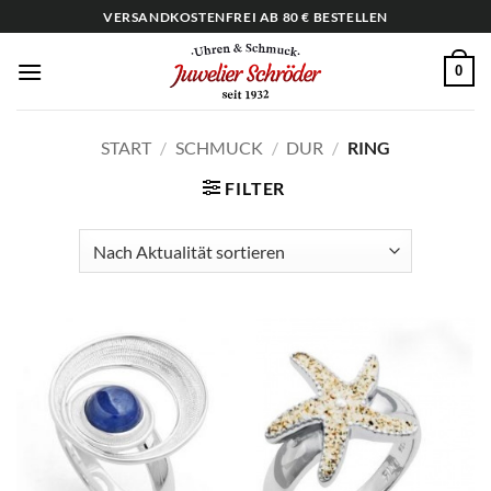
Zum
VERSANDKOSTENFREI AB 80 € BESTELLEN
Inhalt
springen
0
START
/
SCHMUCK
/
DUR
/
RING
FILTER