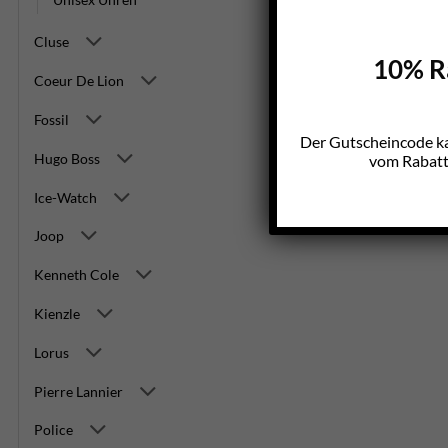
Cluse
10% Ra
Coeur De Lion
Fossil
Der Gutscheincode k
Hugo Boss
vom Rabatt 
Ice-Watch
Joop
Kenneth Cole
Kienzle
Lorus
Pierre Lannier
Police