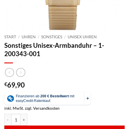
START
/
UHREN
/
SONSTIGES
/
UNISEX UHREN
Sonstiges Unisex-Armbanduhr – 1-
200343-001
69,90
€
inkl. MwSt.
zzgl.
Versandkosten
Sonstiges Unisex-Armbanduhr - 1-200343-001 Menge