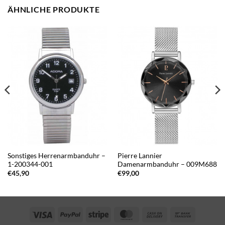
ÄHNLICHE PRODUKTE
Sonstiges Herrenarmbanduhr –
Pierre Lannier
1-200344-001
Damenarmbanduhr – 009M688
€
45,90
€
99,00
Visa
PayPal
Stripe
MasterCard
Cash
Bank