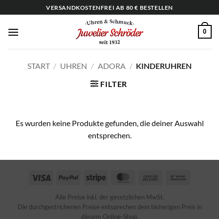
Zum
VERSANDKOSTENFREI AB 80 € BESTELLEN
Inhalt
springen
0
START
/
UHREN
/
ADORA
/
KINDERUHREN
FILTER
Es wurden keine Produkte gefunden, die deiner Auswahl
entsprechen.
Visa
PayPal
Stripe
MasterCard
Cash
Bank
On
Transfer
Alle Preise inkl. der gesetzlichen MwSt.
Delivery
Die durchgestrichenen Preise entsprechen dem bisherigen Preis in
diesem Online-Shop.