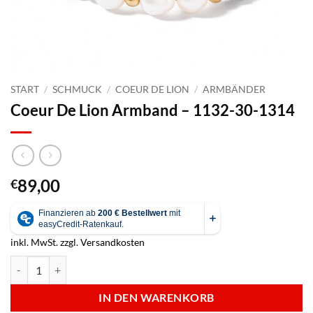
START
/
SCHMUCK
/
COEUR DE LION
/
ARMBÄNDER
Coeur De Lion Armband – 1132-30-1314
89,00
€
inkl. MwSt.
zzgl.
Versandkosten
Coeur De Lion Armband - 1132-30-1314 Menge
IN DEN WARENKORB