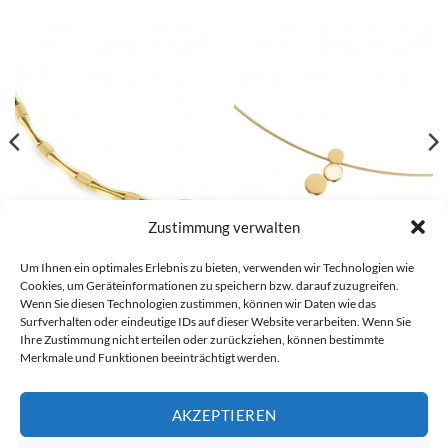
Zustimmung verwalten
Um Ihnen ein optimales Erlebnis zu bieten, verwenden wir Technologien wie
Boccia Collier – 08045-03
Boccia Anhänger – 07025-02
Cookies, um Geräteinformationen zu speichern bzw. darauf zuzugreifen.
€
169,00
€
69,00
Wenn Sie diesen Technologien zustimmen, können wir Daten wie das
Surfverhalten oder eindeutige IDs auf dieser Website verarbeiten. Wenn Sie
Ihre Zustimmung nicht erteilen oder zurückziehen, können bestimmte
Merkmale und Funktionen beeinträchtigt werden.
Visa
PayPal
Stripe
MasterCard
Cash
Bank
On
Transfer
AKZEPTIEREN
Alle Preise inkl. der gesetzlichen MwSt.
Delivery
Die durchgestrichenen Preise entsprechen dem bisherigen Preis in