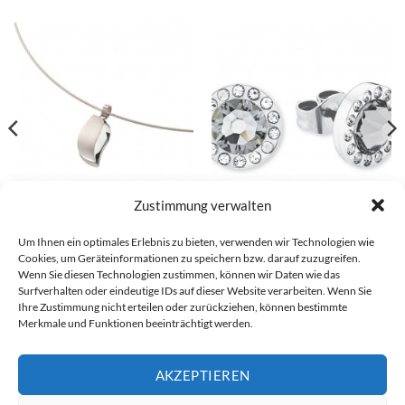
Zustimmung verwalten
Um Ihnen ein optimales Erlebnis zu bieten, verwenden wir Technologien wie
Boccia Anhänger – 07026-01
s.Oliver Ohrstecker – 2015124
Cookies, um Geräteinformationen zu speichern bzw. darauf zuzugreifen.
€
59,00
€
49,99
Wenn Sie diesen Technologien zustimmen, können wir Daten wie das
Surfverhalten oder eindeutige IDs auf dieser Website verarbeiten. Wenn Sie
Ihre Zustimmung nicht erteilen oder zurückziehen, können bestimmte
Merkmale und Funktionen beeinträchtigt werden.
Visa
PayPal
Stripe
MasterCard
Cash
Bank
On
Transfer
AKZEPTIEREN
Alle Preise inkl. der gesetzlichen MwSt.
Delivery
Die durchgestrichenen Preise entsprechen dem bisherigen Preis in