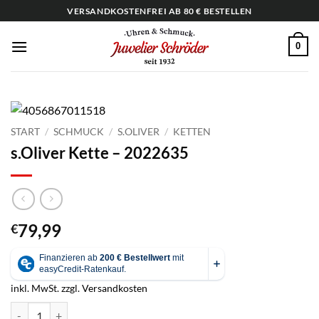
Zum
VERSANDKOSTENFREI AB 80 € BESTELLEN
Inhalt
springen
0
START
/
SCHMUCK
/
S.OLIVER
/
KETTEN
s.Oliver Kette – 2022635
79,99
€
inkl. MwSt.
zzgl.
Versandkosten
s.Oliver Kette - 2022635 Menge