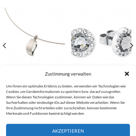
Zustimmung verwalten
Boccia Anhänger – 07026-01
s.Oliver Ohrstecker – 2015124
Um Ihnen ein optimales Erlebnis zu bieten, verwenden wir Technologien wie
€
59,00
€
49,99
Cookies, um Geräteinformationen zu speichern bzw. darauf zuzugreifen.
Wenn Sie diesen Technologien zustimmen, können wir Daten wie das
Surfverhalten oder eindeutige IDs auf dieser Website verarbeiten. Wenn Sie
Ihre Zustimmung nicht erteilen oder zurückziehen, können bestimmte
Merkmale und Funktionen beeinträchtigt werden.
Visa
PayPal
Stripe
MasterCard
Cash
Bank
On
Transfer
AKZEPTIEREN
Alle Preise inkl. der gesetzlichen MwSt.
Delivery