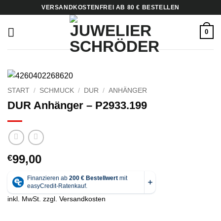
Zum
VERSANDKOSTENFREI AB 80 € BESTELLEN
Inhalt
springen
0
START
/
SCHMUCK
/
DUR
/
ANHÄNGER
DUR Anhänger – P2933.199
99,00
€
inkl. MwSt.
zzgl.
Versandkosten