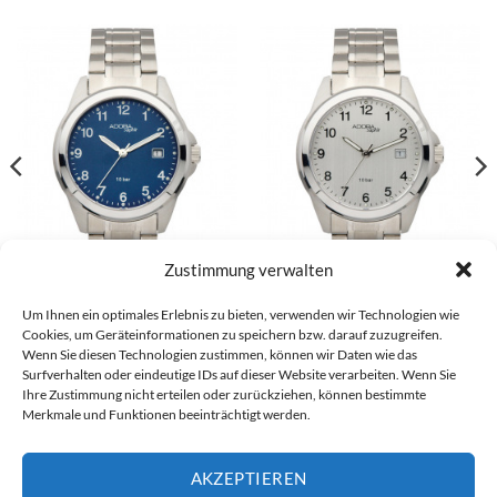
Zustimmung verwalten
Sonstiges Herrenarmbanduhr –
Sonstiges Herrenarmbanduhr –
Um Ihnen ein optimales Erlebnis zu bieten, verwenden wir Technologien wie
1-201928-001
1-201927-001
Cookies, um Geräteinformationen zu speichern bzw. darauf zuzugreifen.
€
69,90
€
69,90
Wenn Sie diesen Technologien zustimmen, können wir Daten wie das
Surfverhalten oder eindeutige IDs auf dieser Website verarbeiten. Wenn Sie
Ihre Zustimmung nicht erteilen oder zurückziehen, können bestimmte
Merkmale und Funktionen beeinträchtigt werden.
Visa
PayPal
Stripe
MasterCard
Cash
Bank
On
Transfer
AKZEPTIEREN
Alle Preise inkl. der gesetzlichen MwSt.
Delivery