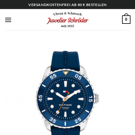
Zum
VERSANDKOSTENFREI AB 80 € BESTELLEN
Inhalt
springen
0