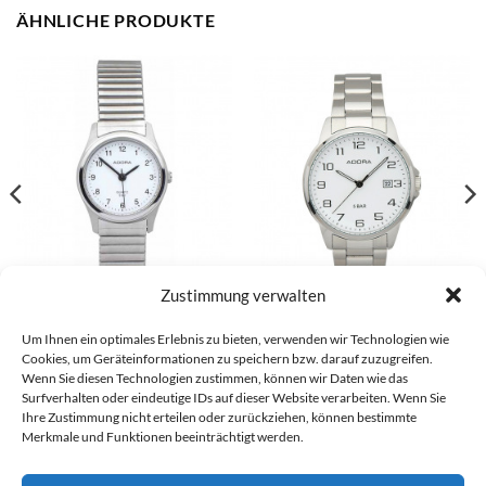
ÄHNLICHE PRODUKTE
Zustimmung verwalten
Sonstiges Damenarmbanduhr –
Sonstiges Unisex-Armbanduhr
Um Ihnen ein optimales Erlebnis zu bieten, verwenden wir Technologien wie
1-200337-001
– 1-202153-001
Cookies, um Geräteinformationen zu speichern bzw. darauf zuzugreifen.
€
54,90
€
49,90
Wenn Sie diesen Technologien zustimmen, können wir Daten wie das
Surfverhalten oder eindeutige IDs auf dieser Website verarbeiten. Wenn Sie
Ihre Zustimmung nicht erteilen oder zurückziehen, können bestimmte
Merkmale und Funktionen beeinträchtigt werden.
Visa
PayPal
Stripe
MasterCard
Cash
Bank