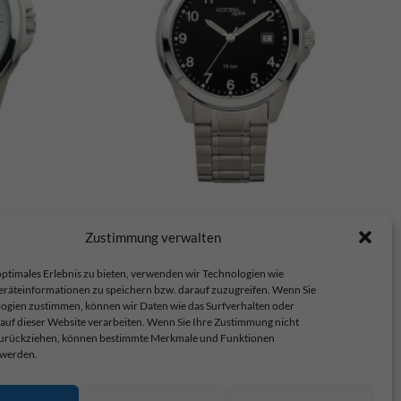
201256-001
Adora Herrenarmbanduhr – 1-203229-001
Zustimmung verwalten
€
69,90
ptimales Erlebnis zu bieten, verwenden wir Technologien wie
eräteinformationen zu speichern bzw. darauf zuzugreifen. Wenn Sie
ogien zustimmen, können wir Daten wie das Surfverhalten oder
 auf dieser Website verarbeiten. Wenn Sie Ihre Zustimmung nicht
 zurückziehen, können bestimmte Merkmale und Funktionen
 werden.
op.