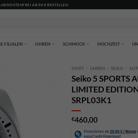
NDKOSTENFREI AB 80 € BESTELLEN
E FILIALEN
UHREN
SCHMUCK
HOCHZEIT
U
START
/
UHREN
/
SEIKO
/
AUT
Seiko 5 SPORTS
LIMITED EDITION
SRPL03K1
460,00
€