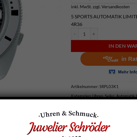
inkl. MwSt.
zzgl.
Versandkosten
5 SPORTS AUTOMATIK LIMITE
4R36
Seiko 5 SPORTS AUTOMATIK LIMI
IN DEN W
Artikelnummer:
SRPL03K1
Kategorien:
Uhren
,
Seiko
,
Automatik 