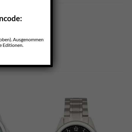
incode:
z oben). Ausgenommen
e Editionen.