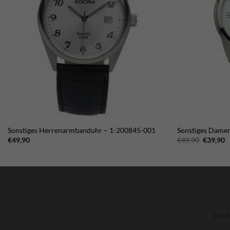
Sonstiges Herrenarmbanduhr – 1-200845-001
Sonstiges Dame
Ursprün
A
€
49,90
€
49,90
€
39,90
Preis
P
war:
is
€49,90
€
Die d