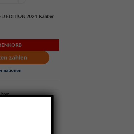
D EDITION 2024 Kaliber
TED EDITION 2024 - SRPL03K1 Menge
ARENKORB
Uhren