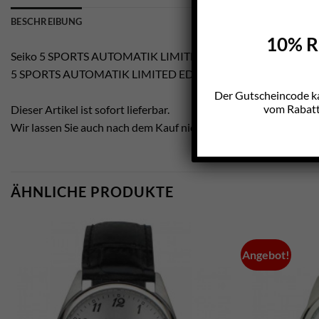
BESCHREIBUNG
10% Ra
Seiko 5 SPORTS AUTOMATIK LIMITED EDITION 2024 – SRP
5 SPORTS AUTOMATIK LIMITED EDITION 2024 Kaliber 4R36
Der Gutscheincode k
vom Rabatt 
Dieser Artikel ist sofort lieferbar.
Wir lassen Sie auch nach dem Kauf nicht im Regen stehen.
ÄHNLICHE PRODUKTE
Angebot!