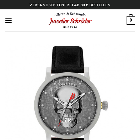
Zum
VERSANDKOSTENFREI AB 80 € BESTELLEN
Inhalt
springen
0