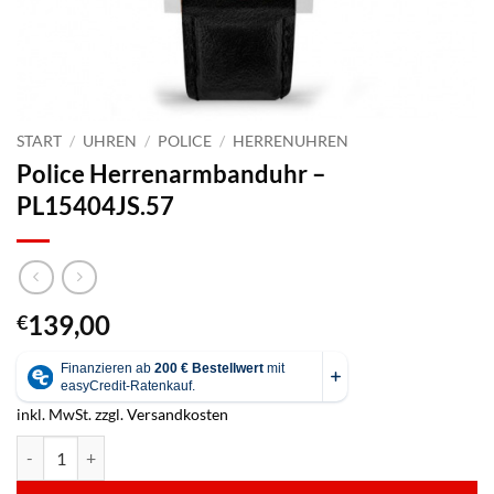
START
/
UHREN
/
POLICE
/
HERRENUHREN
Police Herrenarmbanduhr –
PL15404JS.57
139,00
€
inkl. MwSt.
zzgl.
Versandkosten
Police Herrenarmbanduhr - PL15404JS.57 Menge