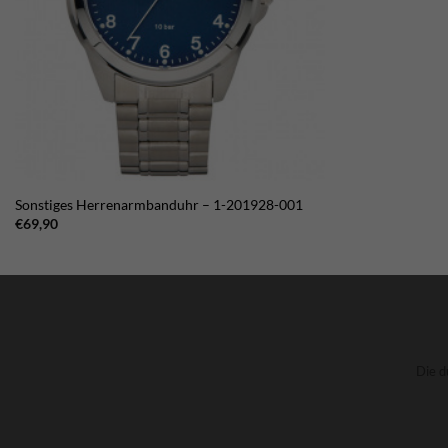
Sonstiges Herrenarmbanduhr – 1-201928-001
€
69,90
Die d