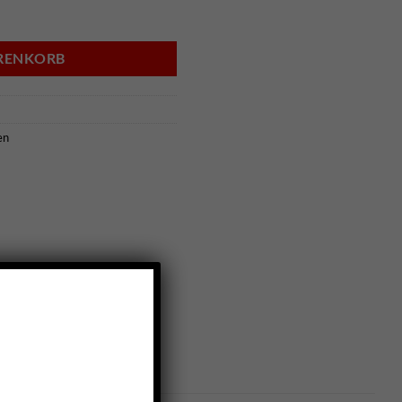
028MSTB.02 Menge
ARENKORB
en