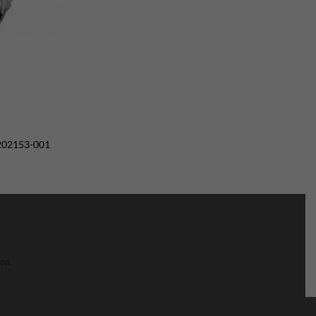
-202153-001
op.