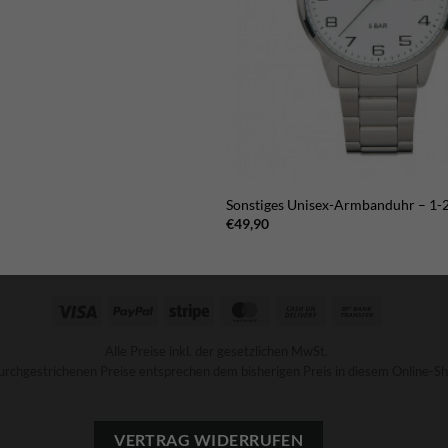
Sonstiges Unisex-Armbanduhr – 1
€
49,90
Visa
PayPal
Stripe
MasterCard
Cash
Bank
On
Transfer
Alle Preise inkl. der gesetzlichen MwSt.
Delivery
urchgestrichenen Preise entsprechen dem bisherigen Preis in diesem Online-Sh
VERTRAG WIDERRUFEN