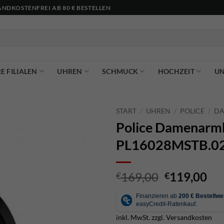
NDKOSTENFREI AB 80 € BESTELLEN
E FILIALEN
UHREN
SCHMUCK
HOCHZEIT
U
START
/
UHREN
/
POLICE
/
D
Police Damenarm
PL16028MSTB.0
Ursprüngli
Akt
169,00
119,00
€
€
Preis
Pre
war:
ist:
€169,00
€11
inkl. MwSt.
zzgl.
Versandkosten