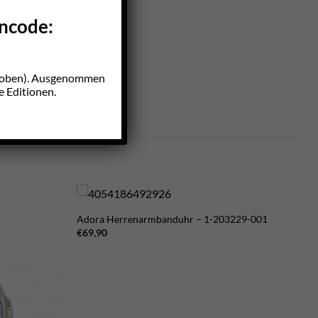
incode:
z oben). Ausgenommen
e Editionen.
Adora Herrenarmbanduhr – 1-203229-001
€
69,90