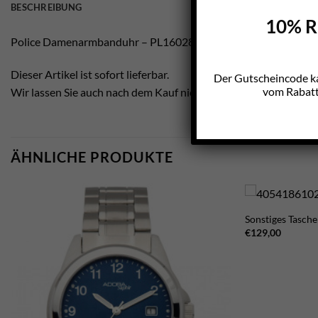
BESCHREIBUNG
10% Ra
Police Damenarmbanduhr – PL16028MSTB.02
Dieser Artikel ist sofort lieferbar.
Der Gutscheincode k
vom Rabatt 
Wir lassen Sie auch nach dem Kauf nicht im Regen stehen.
ÄHNLICHE PRODUKTE
Sonstiges Tasch
€
129,00