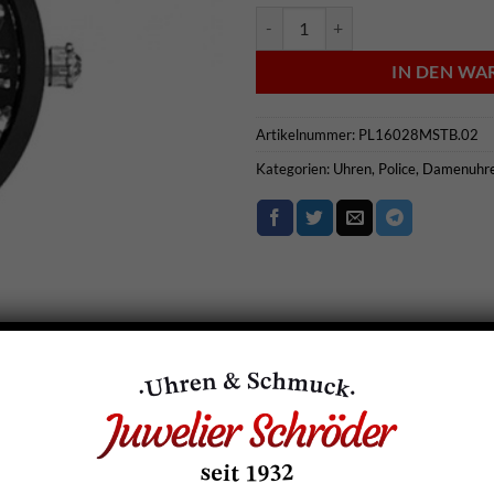
Police Damenarmbanduhr - PL16
IN DEN W
Artikelnummer:
PL16028MSTB.02
Kategorien:
Uhren
,
Police
,
Damenuhr