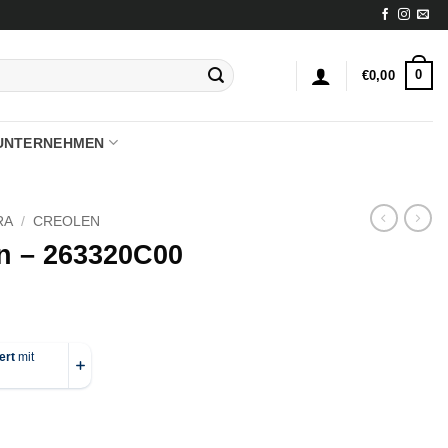
0
€
0,00
UNTERNEHMEN
RA
/
CREOLEN
n – 263320C00
 Menge