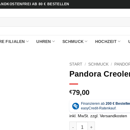
NDKOSTENFREI AB 80 € BESTELLEN
E FILIALEN
UHREN
SCHMUCK
HOCHZEIT
START
/
SCHMUCK
/
PANDO
Pandora Creole
79,00
€
inkl. MwSt.
zzgl.
Versandkosten
Pandora Creolen - 263320C00