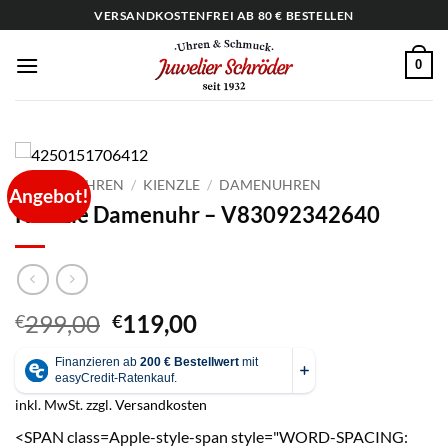
Zum
VERSANDKOSTENFREI AB 80 € BESTELLEN
Inhalt
springen
0
START
/
UHREN
/
KIENZLE
/
DAMENUHREN
Angebot!
Kienzle Damenuhr – V83092342640
Ursprünglicher
Aktueller
299,00
119,00
€
€
Preis
Preis
war:
ist:
€299,00
€119,00.
inkl. MwSt.
zzgl.
Versandkosten
<SPAN class=Apple-style-span style="WORD-SPACING: