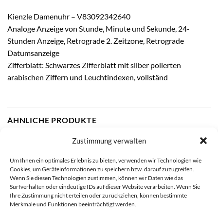
Kienzle Damenuhr – V83092342640
Analoge Anzeige von Stunde, Minute und Sekunde, 24-
Stunden Anzeige, Retrograde 2. Zeitzone, Retrograde
Datumsanzeige
Zifferblatt: Schwarzes Zifferblatt mit silber polierten
arabischen Ziffern und Leuchtindexen, vollständ
ÄHNLICHE PRODUKTE
Zustimmung verwalten
Sonstiges Herrenarmbanduhr –
Sonstiges Herrenarmbanduhr –
Um Ihnen ein optimales Erlebnis zu bieten, verwenden wir Technologien wie
1-200346-001
1-201928-001
Cookies, um Geräteinformationen zu speichern bzw. darauf zuzugreifen.
€
59,90
€
69,90
Wenn Sie diesen Technologien zustimmen, können wir Daten wie das
Surfverhalten oder eindeutige IDs auf dieser Website verarbeiten. Wenn Sie
Ihre Zustimmung nicht erteilen oder zurückziehen, können bestimmte
Merkmale und Funktionen beeinträchtigt werden.
Visa
PayPal
Stripe
MasterCard
Cash
Bank