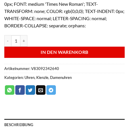
0px; FONT: medium 'Times New Roman'; TEXT-
TRANSFORM: none; COLOR: rgb(0,0,0); TEXT-INDENT: 0px;
WHITE-SPACE: normal; LETTER-SPACING: normal;
BORDER-COLLAPSE: separate; orphans:
Kienzle Damenuhr - V83092342640 Menge
IN DEN WARENKORB
Artikelnummer:
V83092342640
Kategorien:
Uhren
,
Kienzle
,
Damenuhren
BESCHREIBUNG