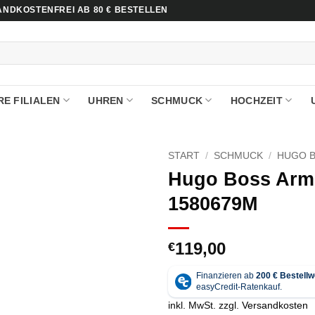
NDKOSTENFREI AB 80 € BESTELLEN
E FILIALEN
UHREN
SCHMUCK
HOCHZEIT
START
/
SCHMUCK
/
HUGO 
Hugo Boss Arm
1580679M
119,00
€
inkl. MwSt.
zzgl.
Versandkosten