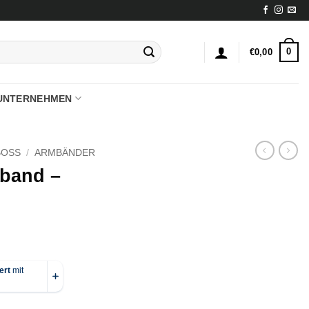
0
€
0,00
UNTERNEHMEN
BOSS
/
ARMBÄNDER
band –