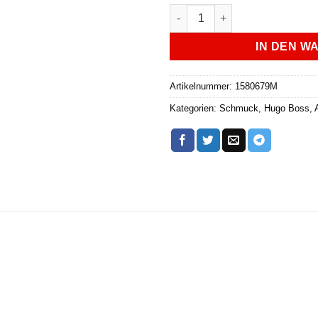
Hugo Boss Armband - 158067
IN DEN W
Artikelnummer:
1580679M
Kategorien:
Schmuck
,
Hugo Boss
,