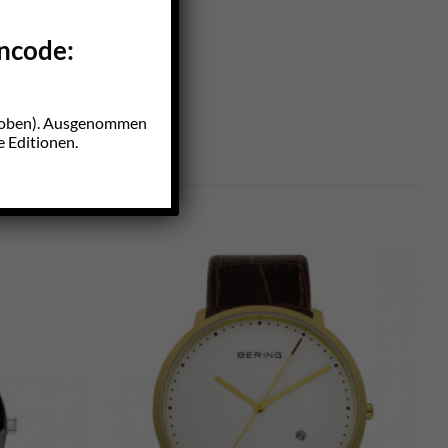
incode:
z oben). Ausgenommen
e Editionen.