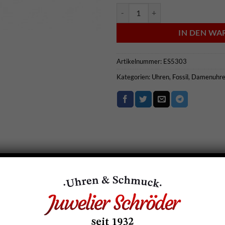
Fossil Damenarmbanduhr - ES530
IN DEN W
Artikelnummer:
ES5303
Kategorien:
Uhren
,
Fossil
,
Damenuhre