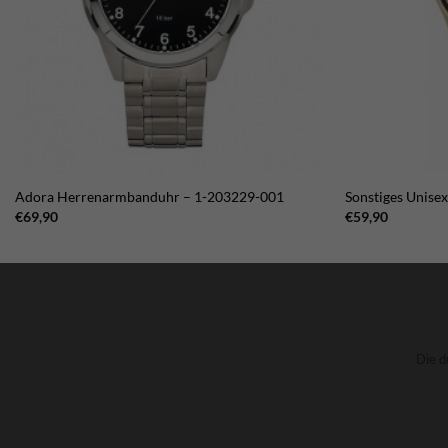
Adora Herrenarmbanduhr – 1-203229-001
Sonstiges Unis
€
69,90
€
59,90
Die d