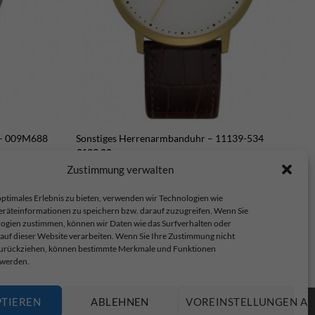
 – 009M688
Sonstiges Herrenarmbanduhr – 11139-534
€
129,00
Zustimmung verwalten
ptimales Erlebnis zu bieten, verwenden wir Technologien wie
eräteinformationen zu speichern bzw. darauf zuzugreifen. Wenn Sie
ogien zustimmen, können wir Daten wie das Surfverhalten oder
 auf dieser Website verarbeiten. Wenn Sie Ihre Zustimmung nicht
 zurückziehen, können bestimmte Merkmale und Funktionen
op.
 werden.
PTIEREN
ABLEHNEN
VOREINSTELLUNGEN AN