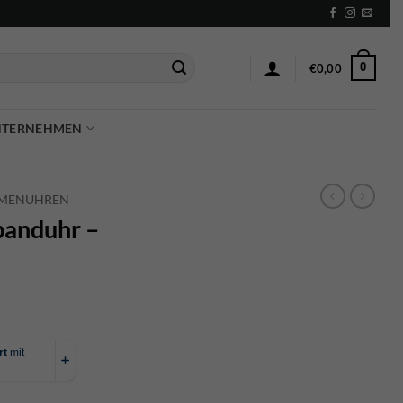
0
€
0,00
NTERNEHMEN
MENUHREN
banduhr –