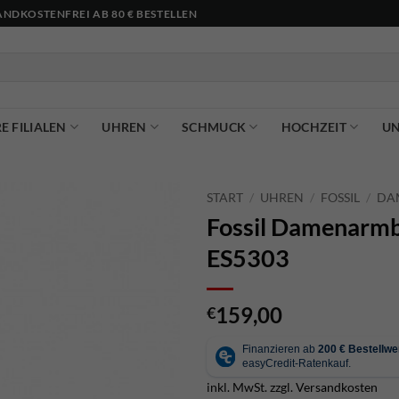
NDKOSTENFREI AB 80 € BESTELLEN
E FILIALEN
UHREN
SCHMUCK
HOCHZEIT
U
START
/
UHREN
/
FOSSIL
/
DA
Fossil Damenarm
ES5303
159,00
€
inkl. MwSt.
zzgl.
Versandkosten