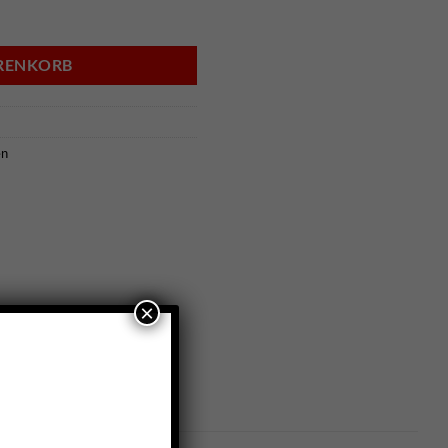
3 Menge
ARENKORB
n
×