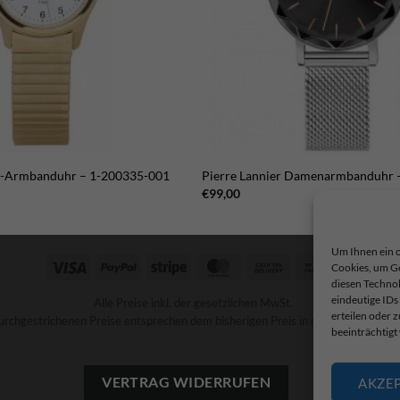
ex-Armbanduhr – 1-200335-001
Pierre Lannier Damenarmbanduhr
€
99,00
Um Ihnen ein o
Visa
PayPal
Stripe
MasterCard
Cash
Bank
Cookies, um G
diesen Technol
On
Transfer
eindeutige IDs
Alle Preise inkl. der gesetzlichen MwSt.
Delivery
erteilen oder
urchgestrichenen Preise entsprechen dem bisherigen Preis in diesem Online-Sh
beeinträchtigt
VERTRAG WIDERRUFEN
AKZE