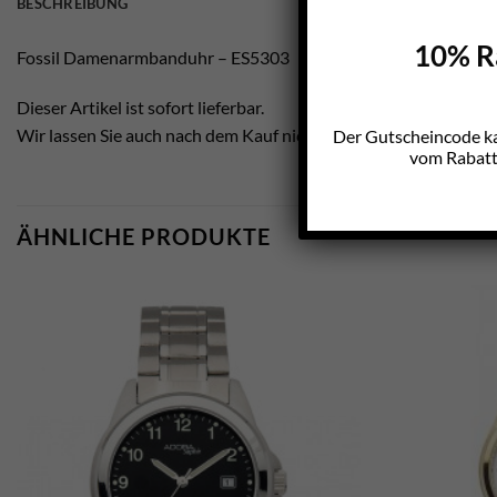
BESCHREIBUNG
10% Ra
Fossil Damenarmbanduhr – ES5303
Dieser Artikel ist sofort lieferbar.
Wir lassen Sie auch nach dem Kauf nicht im Regen stehen.
Der Gutscheincode k
vom Rabatt 
ÄHNLICHE PRODUKTE