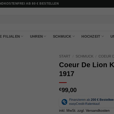
DKOSTENFREI AB 80 € BESTELLEN
E FILIALEN
UHREN
SCHMUCK
HOCHZEIT
U
START
/
SCHMUCK
/
COEUR D
Coeur De Lion Ke
1917
99,00
€
inkl. MwSt.
zzgl.
Versandkosten