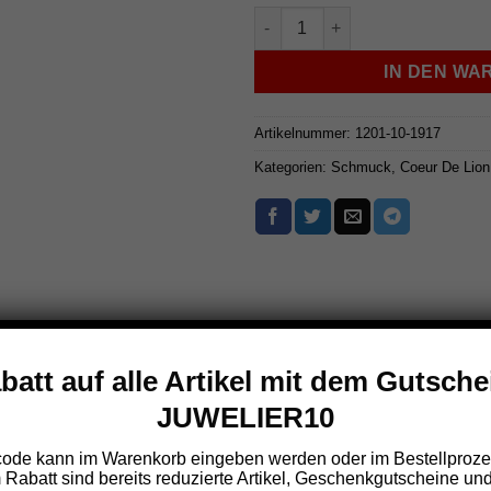
Coeur De Lion Kette - 1201-10
IN DEN W
Artikelnummer:
1201-10-1917
Kategorien:
Schmuck
,
Coeur De Lion
att auf alle Artikel mit dem Gutsch
JUWELIER10
ode kann im Warenkorb eingeben werden oder im Bestellproze
att sind bereits reduzierte Artikel, Geschenkgutscheine und l