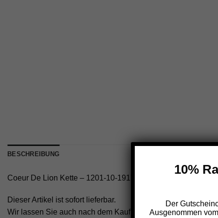
BESCHREIBUNG
10% Rab
Coeur De Lion Kette – 1201-10-1917
Dieser Artikel ist sofort lieferbar.
Der Gutscheinc
Wir lassen Sie auch nach dem Kauf nicht im Regen stehen.
Ausgenommen vom Rab