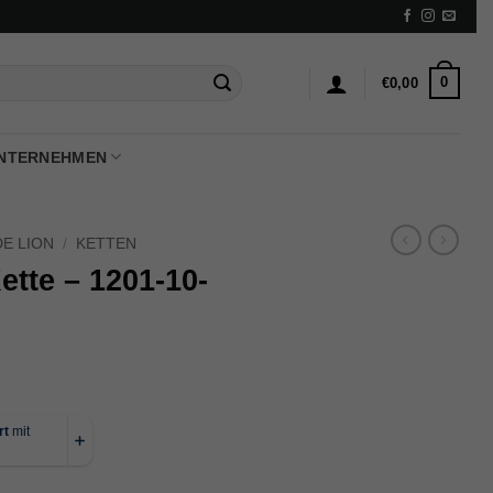
0
€
0,00
NTERNEHMEN
E LION
/
KETTEN
tte – 1201-10-