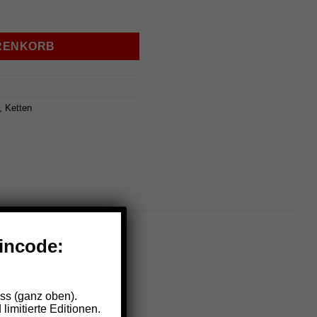
-1917 Menge
ARENKORB
,
Ketten
eincode:
ss (ganz oben).
imitierte Editionen.