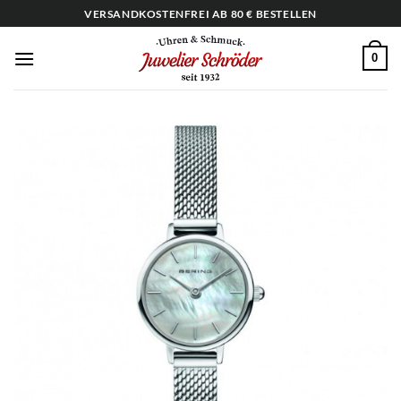
Zum
VERSANDKOSTENFREI AB 80 € BESTELLEN
Inhalt
springen
0