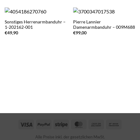
Sonstiges Herrenarmbanduhr –
Pierre Lannier
1-202162-001
Damenarmbanduhr – 009M688
€
49,90
€
99,00
Visa
PayPal
Stripe
MasterCard
Cash
Bank
On
Transfer
Alle Preise inkl. der gesetzlichen MwSt.
Delivery