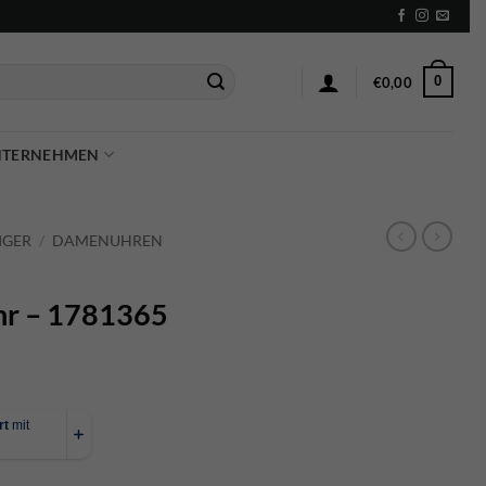
0
€
0,00
NTERNEHMEN
IGER
/
DAMENUHREN
r – 1781365