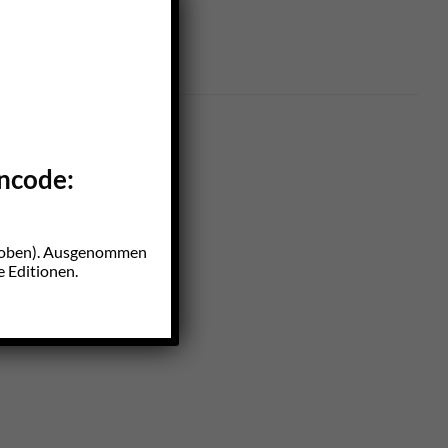
incode:
z oben). Ausgenommen
e Editionen.