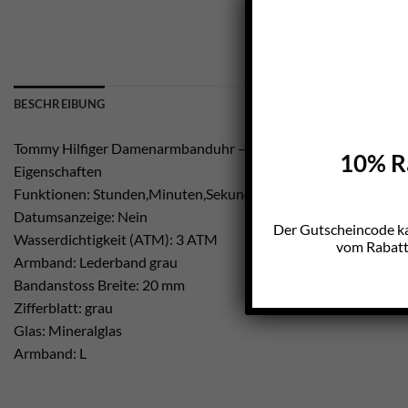
BESCHREIBUNG
Tommy Hilfiger Damenarmbanduhr – 1781365
10% Ra
Eigenschaften
Funktionen: Stunden,Minuten,Sekunden
Datumsanzeige: Nein
Der Gutscheincode k
Wasserdichtigkeit (ATM): 3 ATM
vom Rabatt 
Armband: Lederband grau
Bandanstoss Breite: 20 mm
Zifferblatt: grau
Glas: Mineralglas
Armband: L