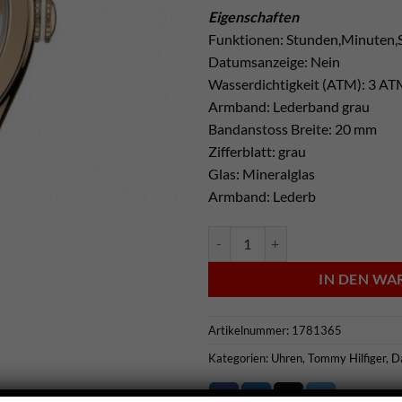
Eigenschaften
Funktionen: Stunden,Minuten
Datumsanzeige: Nein
Wasserdichtigkeit (ATM): 3 A
Armband: Lederband grau
Bandanstoss Breite: 20 mm
Zifferblatt: grau
Glas: Mineralglas
Armband: Lederb
Tommy Hilfiger Damenarmbanduhr
IN DEN W
Artikelnummer:
1781365
Kategorien:
Uhren
,
Tommy Hilfiger
,
D