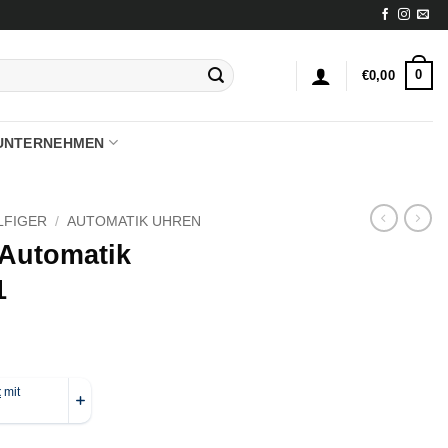
0
€
0,00
UNTERNEHMEN
LFIGER
/
AUTOMATIK UHREN
 Automatik
1