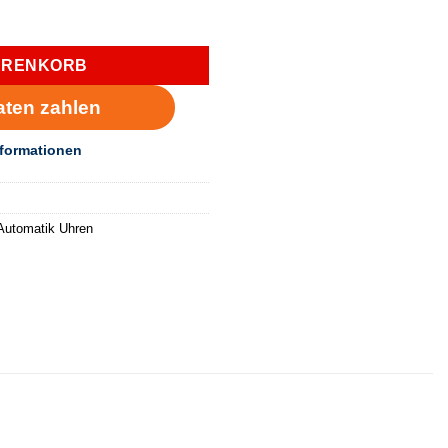
en - 1710591 Menge
ARENKORB
Automatik Uhren