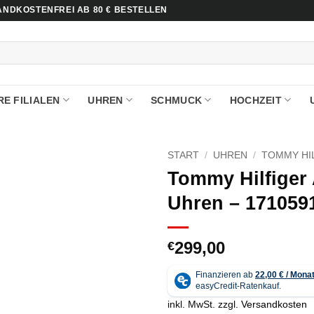
NDKOSTENFREI AB 80 € BESTELLEN
E FILIALEN
UHREN
SCHMUCK
HOCHZEIT
START
/
UHREN
/
TOMMY HI
Tommy Hilfiger
Uhren – 171059
299,00
€
inkl. MwSt.
zzgl.
Versandkosten