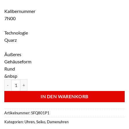
Kalibernummer
7N00
Technologie
Quarz
Äußeres
Gehäuseform
Rund
&nbsp
Seiko Damenarmbanduhr - SFQ801P1 Menge
IN DEN WARENKORB
Artikelnummer:
SFQ801P1
Kategorien:
Uhren
,
Seiko
,
Damenuhren