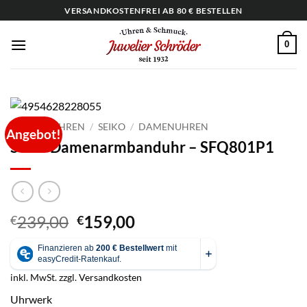
Zum
VERSANDKOSTENFREI AB 80 € BESTELLEN
Inhalt
springen
0
START
/
UHREN
/
SEIKO
/
DAMENUHREN
Angebot!
Seiko Damenarmbanduhr – SFQ801P1
Ursprünglicher
Aktueller
239,00
159,00
€
€
Preis
Preis
war:
ist:
€239,00
€159,00.
inkl. MwSt.
zzgl.
Versandkosten
Uhrwerk