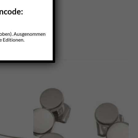
incode:
z oben). Ausgenommen
e Editionen.