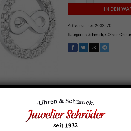
IN DEN W
Artikelnummer:
2032570
Kategorien:
Schmuck
,
s.Oliver
,
Ohrste