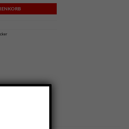
ARENKORB
cker