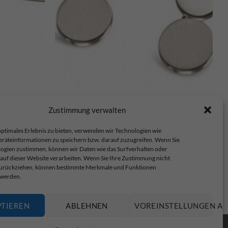
Boccia Ohrstecker – 05040-01
Zustimmung verwalten
€
59,00
ptimales Erlebnis zu bieten, verwenden wir Technologien wie
eräteinformationen zu speichern bzw. darauf zuzugreifen. Wenn Sie
ogien zustimmen, können wir Daten wie das Surfverhalten oder
 auf dieser Website verarbeiten. Wenn Sie Ihre Zustimmung nicht
 zurückziehen, können bestimmte Merkmale und Funktionen
 werden.
op.
PTIEREN
ABLEHNEN
VOREINSTELLUNGEN AN