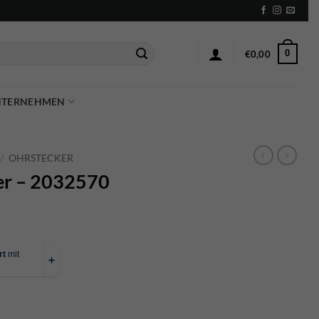
0
€
0,00
NTERNEHMEN
/
OHRSTECKER
ker – 2032570
nge