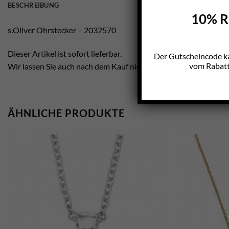
BESCHREIBUNG
10% Ra
s.Oliver Ohrstecker – 2032570
Dieser Artikel ist sofort lieferbar.
Der Gutscheincode k
vom Rabatt 
Wir lassen Sie auch nach dem Kauf nicht im Regen stehen.
ÄHNLICHE PRODUKTE