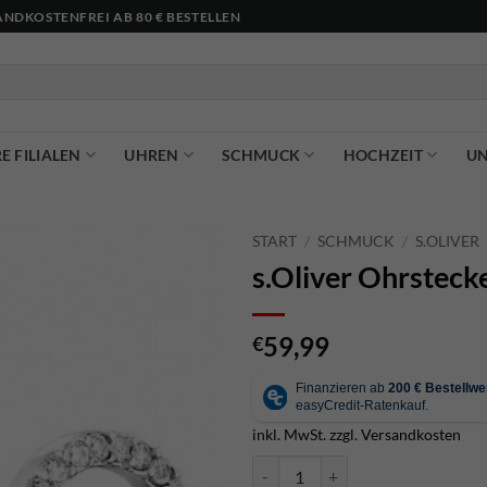
NDKOSTENFREI AB 80 € BESTELLEN
E FILIALEN
UHREN
SCHMUCK
HOCHZEIT
U
START
/
SCHMUCK
/
S.OLIVER
s.Oliver Ohrstec
59,99
€
inkl. MwSt.
zzgl.
Versandkosten
s.Oliver Ohrstecker - 2032570 Me