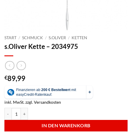
START
/
SCHMUCK
/
S.OLIVER
/
KETTEN
s.Oliver Kette – 2034975
89,99
€
inkl. MwSt.
zzgl.
Versandkosten
s.Oliver Kette - 2034975 Menge
IN DEN WARENKORB