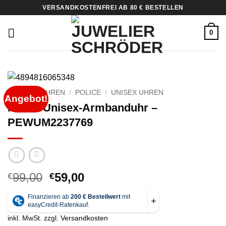
Zum
VERSANDKOSTENFREI AB 80 € BESTELLEN
Inhalt
springen
0
START
/
UHREN
/
POLICE
/
UNISEX UHREN
Angebot!
Police Unisex-Armbanduhr –
PEWUM2237769
Ursprünglicher
Aktueller
99,00
59,00
€
€
Preis
Preis
war:
ist:
€99,00
€59,00.
inkl. MwSt.
zzgl.
Versandkosten