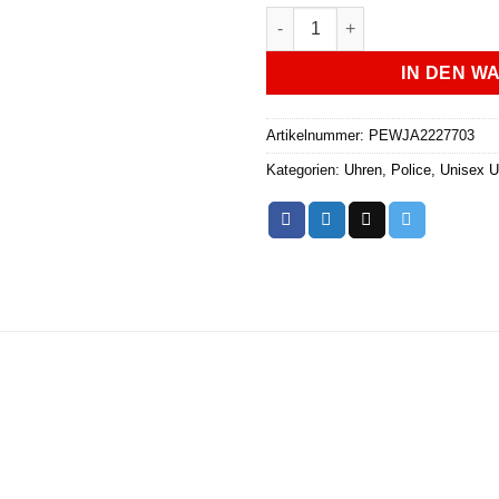
Police Unisex-Armbanduhr -
IN DEN W
Artikelnummer:
PEWJA2227703
Kategorien:
Uhren
,
Police
,
Unisex U