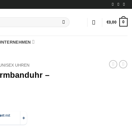
0
€
0,00
UNTERNEHMEN
UNISEX UHREN
Armbanduhr –