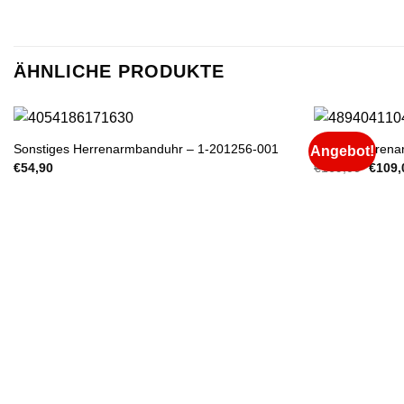
ÄHNLICHE PRODUKTE
Sonstiges Herrenarmbanduhr – 1-201256-001
Bering Herren
Angebot!
Ursprü
€
54,90
€
169,00
€
109,
Preis
war:
€169,