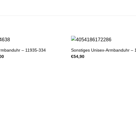
armbanduhr – 11935-334
Sonstiges Unisex-Armbanduhr – 
nglicher
Aktueller
00
€
54,90
Preis
ist:
00
€109,00.