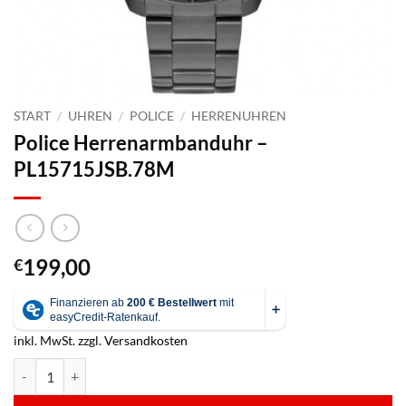
START
/
UHREN
/
POLICE
/
HERRENUHREN
Police Herrenarmbanduhr –
PL15715JSB.78M
199,00
€
inkl. MwSt.
zzgl.
Versandkosten
Police Herrenarmbanduhr - PL15715JSB.78M Menge