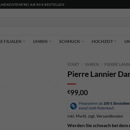
NDKOSTENFREI AB 80 € BESTELLEN
E FILIALEN
UHREN
SCHMUCK
HOCHZEIT
U
START
/
UHREN
/
PIERRE LANN
Pierre Lannier 
99,00
€
inkl. MwSt.
zzgl.
Versandkosten
Werden Sie schwach bei dem r