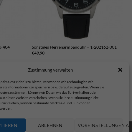
0-404
Sonstiges Herrenarmbanduhr – 1-202162-001
€
49,90
Zustimmung verwalten
ptimales Erlebnis zu bieten, verwenden wir Technologien wie
eräteinformationen zu speichern bzw. darauf zuzugreifen. Wenn Sie
ogien zustimmen, können wir Daten wie das Surfverhalten oder
 auf dieser Website verarbeiten. Wenn Sie Ihre Zustimmung nicht
 zurückziehen, können bestimmte Merkmale und Funktionen
op.
 werden.
PTIEREN
ABLEHNEN
VOREINSTELLUNGEN AN