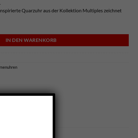
1
nspirierte Quarzuhr aus der Kollektion Multiples zeichnet
 - 009M671 Menge
IN DEN WARENKORB
menuhren