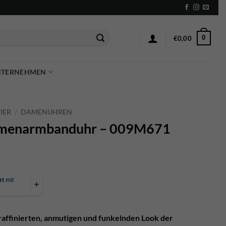
0
€
0,00
NTERNEHMEN
IER
/
DAMENUHREN
Damenarmbanduhr – 009M671
affinierten, anmutigen und funkelnden Look der