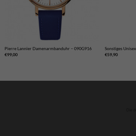
Pierre Lannier Damenarmbanduhr – 090G916
Sonstiges Unis
€
99,00
€
59,90
Die d