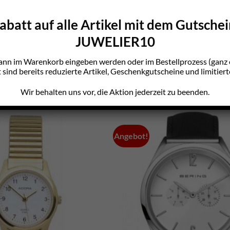
batt auf alle Artikel mit dem Gutsche
kelnden Look der Damenuhr Multiples 009M671
JUWELIER10
ektion Multiples zeichnet sich durch ihr gepfle
ann im Warenkorb eingeben werden oder im Bestellprozess (gan
sind bereits reduzierte Artikel, Geschenkgutscheine und limitiert
Wir behalten uns vor, die Aktion jederzeit zu beenden.
Angebot!