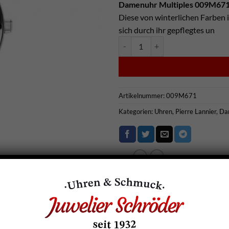
Damenuhr Multiples 009M67
Diese von winterlichen Farben i
sich durch ihr gepflegtes un
Pierre Lannier Damenarmbanduhr
Artikelnummer:
009M671
Kategorien:
Uhren
,
Pierre Lannier
,
Da