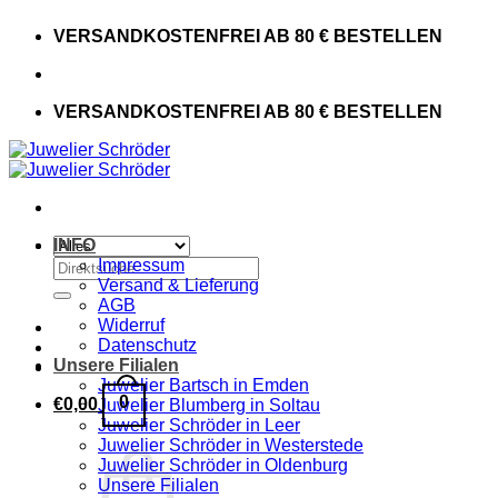
Zum
VERSANDKOSTENFREI AB 80 € BESTELLEN
Inhalt
springen
VERSANDKOSTENFREI AB 80 € BESTELLEN
INFO
Suchen
Impressum
nach:
Versand & Lieferung
AGB
Widerruf
Datenschutz
Unsere Filialen
Juwelier Bartsch in Emden
0
€
0,00
Juwelier Blumberg in Soltau
Juwelier Schröder in Leer
Juwelier Schröder in Westerstede
Juwelier Schröder in Oldenburg
Unsere Filialen