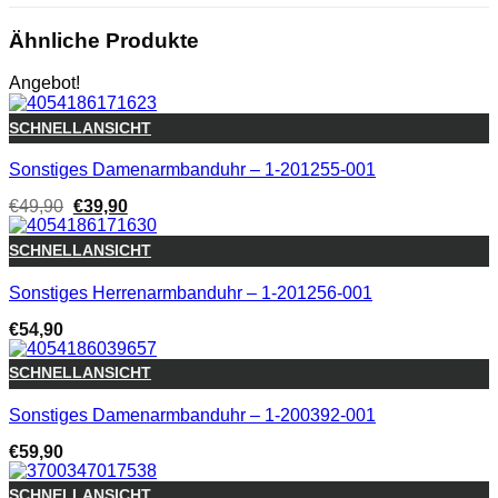
Ähnliche Produkte
Angebot!
SCHNELLANSICHT
Sonstiges Damenarmbanduhr – 1-201255-001
Ursprünglicher
Aktueller
€
49,90
€
39,90
Preis
Preis
war:
ist:
SCHNELLANSICHT
€49,90
€39,90.
Sonstiges Herrenarmbanduhr – 1-201256-001
€
54,90
SCHNELLANSICHT
Sonstiges Damenarmbanduhr – 1-200392-001
€
59,90
SCHNELLANSICHT