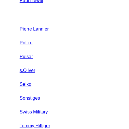
Paul Hewitt
Pierre Lannier
Police
Pulsar
s.Oliver
Seiko
Sonstiges
Swiss Military
Tommy Hilfiger