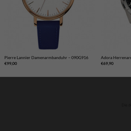
Pierre Lannier Damenarmbanduhr – 090G916
Adora Herrenar
€
99,00
€
69,90
Die d