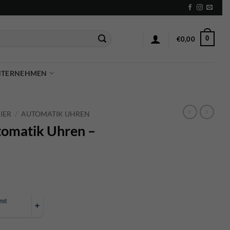
0
€
0,00
NTERNEHMEN
IER
/
AUTOMATIK UHREN
tomatik Uhren –