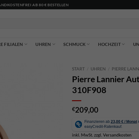
NDKOSTENFREI AB 80 € BESTELLEN
E FILIALEN
UHREN
SCHMUCK
HOCHZEIT
U
START
/
UHREN
/
PIERRE LANN
Pierre Lannier Au
310F908
209,00
€
inkl. MwSt.
zzgl.
Versandkosten