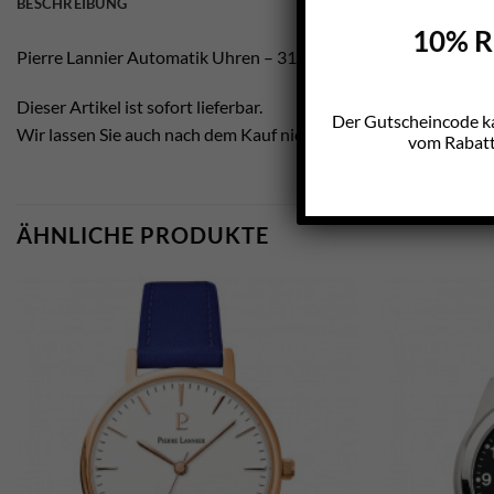
BESCHREIBUNG
10% Ra
Pierre Lannier Automatik Uhren – 310F908
Dieser Artikel ist sofort lieferbar.
Der Gutscheincode k
Wir lassen Sie auch nach dem Kauf nicht im Regen stehen.
vom Rabatt 
ÄHNLICHE PRODUKTE