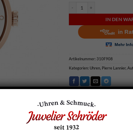
Pierre Lannier Automatik Uhren 
IN DEN W
Artikelnummer:
310F908
Kategorien:
Uhren
,
Pierre Lannier
,
Au