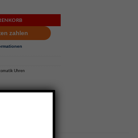
- 310F908 Menge
ARENKORB
tomatik Uhren