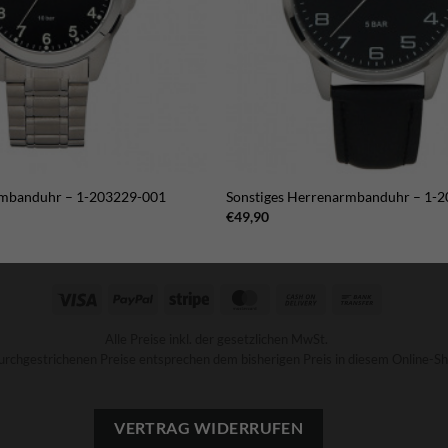
mbanduhr – 1-203229-001
Sonstiges Herrenarmbanduhr – 1-
€
49,90
Visa
PayPal
Stripe
MasterCard
Cash
Bank
On
Transfer
Alle Preise inkl. der gesetzlichen MwSt.
Delivery
urchgestrichenen Preise entsprechen dem bisherigen Preis in diesem Online-Sh
VERTRAG WIDERRUFEN