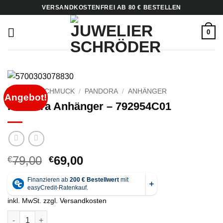
Zum
VERSANDKOSTENFREI AB 80 € BESTELLEN
Inhalt
springen
0
START
/
SCHMUCK
/
PANDORA
/
ANHÄNGER
Angebot!
Pandora Anhänger – 792954C01
Ursprünglicher
Aktueller
79,00
69,00
€
€
Preis
Preis
war:
ist:
€79,00
€69,00.
inkl. MwSt.
zzgl.
Versandkosten
Pandora Anhänger - 792954C01 Menge