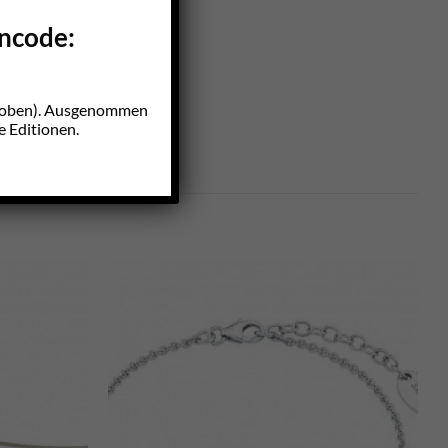
incode:
z oben). Ausgenommen
e Editionen.