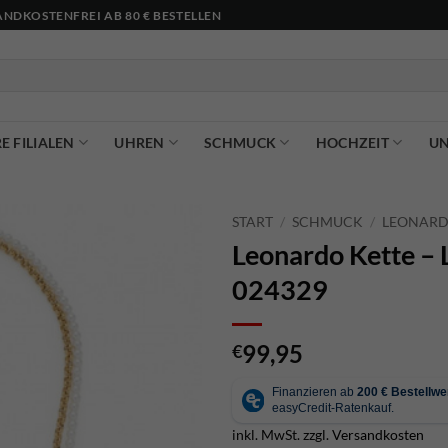
NDKOSTENFREI AB 80 € BESTELLEN
E FILIALEN
UHREN
SCHMUCK
HOCHZEIT
U
START
/
SCHMUCK
/
LEONAR
Leonardo Kette – 
024329
99,95
€
inkl. MwSt.
zzgl.
Versandkosten