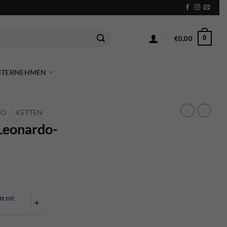
0
€
0,00
NTERNEHMEN
DO
/
KETTEN
Leonardo-