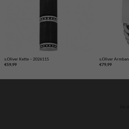
s.Oliver Kette – 2026115
s.Oliver Armba
€
59,99
€
79,99
Die d