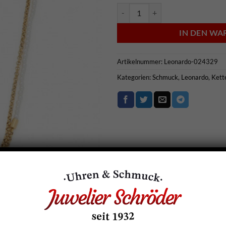
Leonardo Kette - Leonardo-02432
IN DEN W
Artikelnummer:
Leonardo-024329
Kategorien:
Schmuck
,
Leonardo
,
Kett