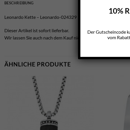
BESCHREIBUNG
10% Ra
Leonardo Kette – Leonardo-024329
Dieser Artikel ist sofort lieferbar.
Der Gutscheincode k
vom Rabatt 
Wir lassen Sie auch nach dem Kauf nicht im Regen stehen.
ÄHNLICHE PRODUKTE