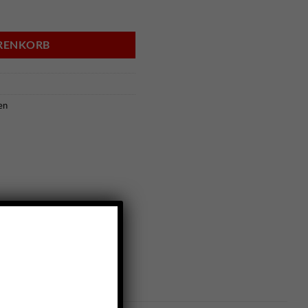
9 Menge
ARENKORB
en