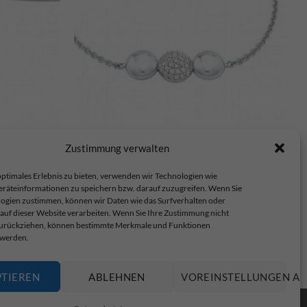
s.Oliver Kette – 2024214
Zustimmung verwalten
€
69,99
ptimales Erlebnis zu bieten, verwenden wir Technologien wie
eräteinformationen zu speichern bzw. darauf zuzugreifen. Wenn Sie
ogien zustimmen, können wir Daten wie das Surfverhalten oder
 auf dieser Website verarbeiten. Wenn Sie Ihre Zustimmung nicht
 zurückziehen, können bestimmte Merkmale und Funktionen
 werden.
op.
PTIEREN
ABLEHNEN
VOREINSTELLUNGEN AN