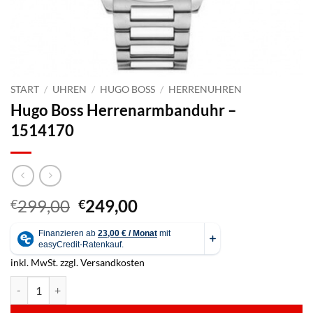
START
/
UHREN
/
HUGO BOSS
/
HERRENUHREN
Hugo Boss Herrenarmbanduhr –
1514170
Ursprünglicher
Aktueller
299,00
249,00
€
€
Preis
Preis
war:
ist:
€299,00
€249,00.
inkl. MwSt.
zzgl.
Versandkosten
Hugo Boss Herrenarmbanduhr - 1514170 Menge