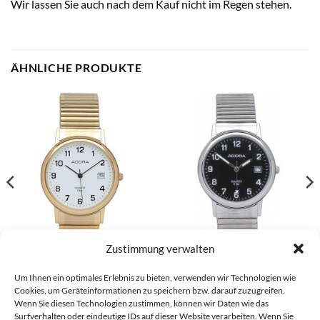
Wir lassen Sie auch nach dem Kauf nicht im Regen stehen.
ÄHNLICHE PRODUKTE
Zustimmung verwalten
Sonstiges Unisex-Armbanduhr
Sonstiges Herrenarmbanduhr –
Um Ihnen ein optimales Erlebnis zu bieten, verwenden wir Technologien wie
– 1-200343-001
1-200344-001
Cookies, um Geräteinformationen zu speichern bzw. darauf zuzugreifen.
€
69,90
€
45,90
Wenn Sie diesen Technologien zustimmen, können wir Daten wie das
Surfverhalten oder eindeutige IDs auf dieser Website verarbeiten. Wenn Sie