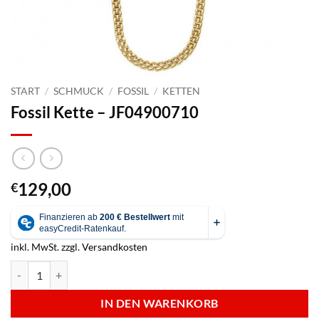
START
/
SCHMUCK
/
FOSSIL
/
KETTEN
Fossil Kette – JF04900710
129,00
€
inkl. MwSt.
zzgl.
Versandkosten
Fossil Kette - JF04900710 Menge
IN DEN WARENKORB