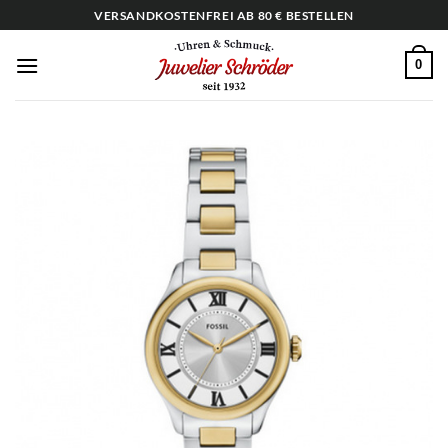
Zum
VERSANDKOSTENFREI AB 80 € BESTELLEN
Inhalt
springen
0