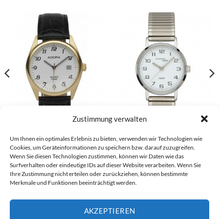
Zustimmung verwalten
Sonstiges Herrenarmbanduhr –
Sonstiges Damenarmbanduhr –
Um Ihnen ein optimales Erlebnis zu bieten, verwenden wir Technologien wie
1-200847-001
1-201542-001
Cookies, um Geräteinformationen zu speichern bzw. darauf zuzugreifen.
€
54,90
€
74,90
Wenn Sie diesen Technologien zustimmen, können wir Daten wie das
Surfverhalten oder eindeutige IDs auf dieser Website verarbeiten. Wenn Sie
Ihre Zustimmung nicht erteilen oder zurückziehen, können bestimmte
Merkmale und Funktionen beeinträchtigt werden.
Visa
PayPal
Stripe
MasterCard
Cash
Bank
On
Transfer
AKZEPTIEREN
Alle Preise inkl. der gesetzlichen MwSt.
Delivery