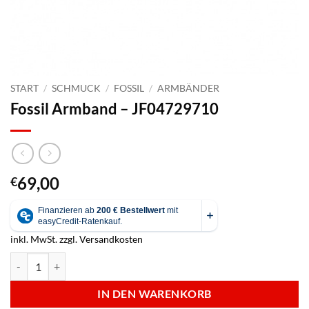
START
/
SCHMUCK
/
FOSSIL
/
ARMBÄNDER
Fossil Armband – JF04729710
69,00
€
inkl. MwSt.
zzgl.
Versandkosten
Fossil Armband - JF04729710 Menge
IN DEN WARENKORB