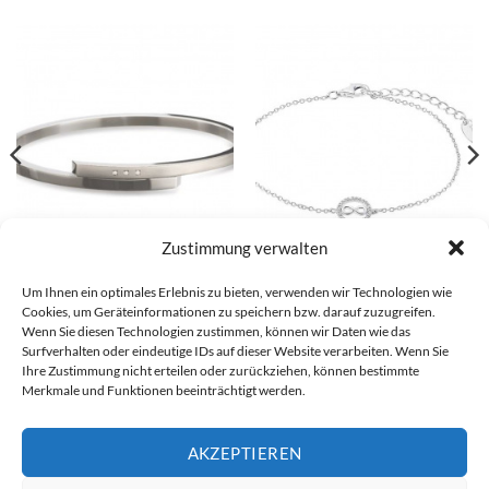
Zustimmung verwalten
Um Ihnen ein optimales Erlebnis zu bieten, verwenden wir Technologien wie
Boccia Armreif – 03041-02
s.Oliver Armband – 2032571
Cookies, um Geräteinformationen zu speichern bzw. darauf zuzugreifen.
€
169,00
€
59,99
Wenn Sie diesen Technologien zustimmen, können wir Daten wie das
Surfverhalten oder eindeutige IDs auf dieser Website verarbeiten. Wenn Sie
Ihre Zustimmung nicht erteilen oder zurückziehen, können bestimmte
Merkmale und Funktionen beeinträchtigt werden.
Visa
PayPal
Stripe
MasterCard
Cash
Bank
On
Transfer
AKZEPTIEREN
Alle Preise inkl. der gesetzlichen MwSt.
Delivery
Die durchgestrichenen Preise entsprechen dem bisherigen Preis in