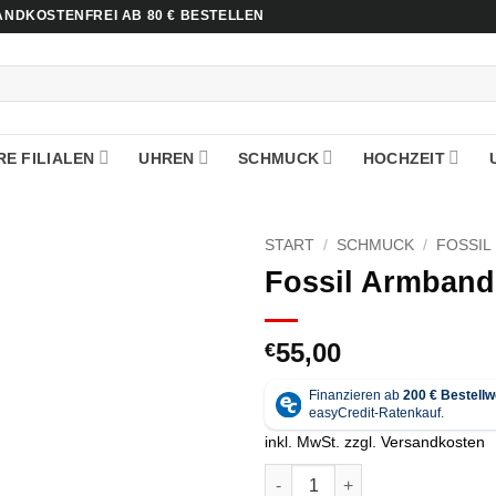
NDKOSTENFREI AB 80 € BESTELLEN
E FILIALEN
UHREN
SCHMUCK
HOCHZEIT
START
/
SCHMUCK
/
FOSSIL
Fossil Armband
55,00
€
inkl. MwSt.
zzgl.
Versandkosten
Fossil Armband - JF04089040