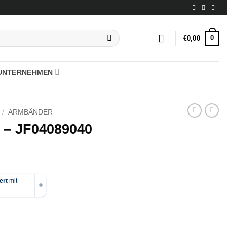
0
€
0,00
UNTERNEHMEN
/
ARMBÄNDER
 – JF04089040
 Menge