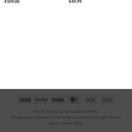
€
109,00
€
49,99
Visa
PayPal
Stripe
MasterCard
Cash
Bank
On
Transfer
Alle Preise inkl. der gesetzlichen MwSt.
Delivery
Die durchgestrichenen Preise entsprechen dem bisherigen Preis in
diesem Online-Shop.