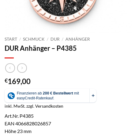
START
/
SCHMUCK
/
DUR
/
ANHÄNGER
DUR Anhänger – P4385
169,00
€
inkl. MwSt.
zzgl.
Versandkosten
Art.Nr. P4385
EAN 4066828026857
Höhe 23 mm