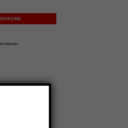
0-0400 Menge
ARENKORB
Armbänder