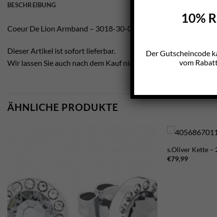
BESCHREIBUNG
10% Ra
Coeur De Lion Armband – 3018-30-0400
Dieser Artikel ist sofort lieferbar.
Der Gutscheincode k
vom Rabatt 
Wir lassen Sie auch nach dem Kauf nicht im Regen stehen.
ÄHNLICHE PRODUKTE
s.Oliver Kette –
€
79,99