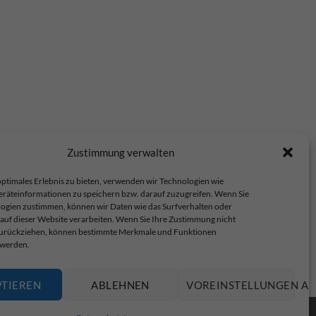
Zustimmung verwalten
ptimales Erlebnis zu bieten, verwenden wir Technologien wie
eräteinformationen zu speichern bzw. darauf zuzugreifen. Wenn Sie
ogien zustimmen, können wir Daten wie das Surfverhalten oder
 auf dieser Website verarbeiten. Wenn Sie Ihre Zustimmung nicht
 zurückziehen, können bestimmte Merkmale und Funktionen
 werden.
op.
PTIEREN
ABLEHNEN
VOREINSTELLUNGEN AN