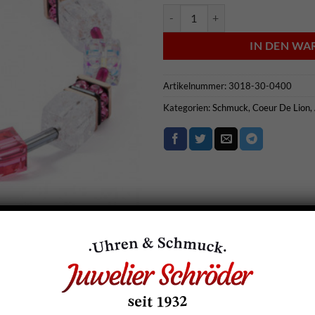
Coeur De Lion Armband - 3018-3
IN DEN W
Artikelnummer:
3018-30-0400
Kategorien:
Schmuck
,
Coeur De Lion
,