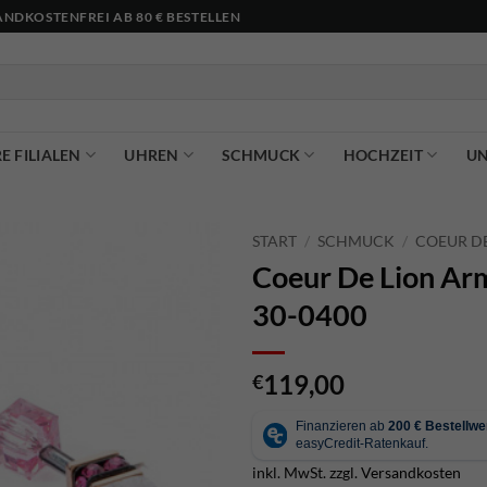
NDKOSTENFREI AB 80 € BESTELLEN
E FILIALEN
UHREN
SCHMUCK
HOCHZEIT
U
START
/
SCHMUCK
/
COEUR DE
Coeur De Lion Ar
30-0400
119,00
€
inkl. MwSt.
zzgl.
Versandkosten