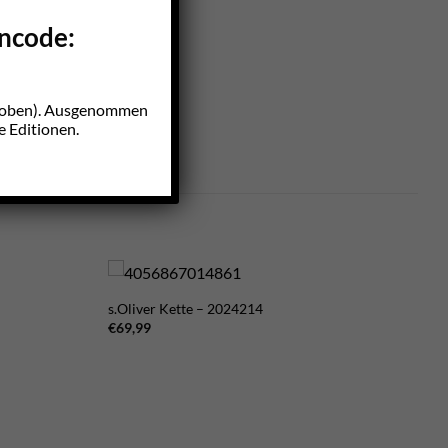
incode:
z oben). Ausgenommen
e Editionen.
s.Oliver Kette – 2024214
€
69,99