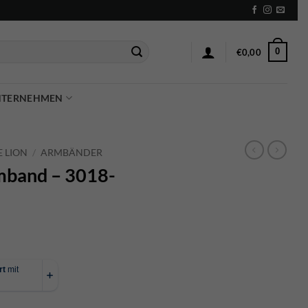
0
€
0,00
NTERNEHMEN
 LION
/
ARMBÄNDER
mband – 3018-