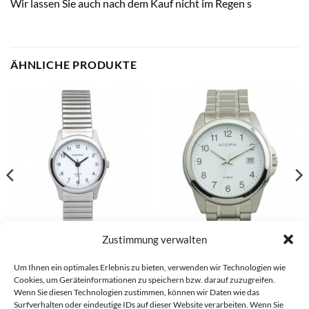
Wir lassen Sie auch nach dem Kauf nicht im Regen s
ÄHNLICHE PRODUKTE
Zustimmung verwalten
Sonstiges Damenarmbanduhr –
Sonstiges Herrenarmbanduhr –
Um Ihnen ein optimales Erlebnis zu bieten, verwenden wir Technologien wie
1-200337-001
1-201256-001
Cookies, um Geräteinformationen zu speichern bzw. darauf zuzugreifen.
€
54,90
€
54,90
Wenn Sie diesen Technologien zustimmen, können wir Daten wie das
Surfverhalten oder eindeutige IDs auf dieser Website verarbeiten. Wenn Sie