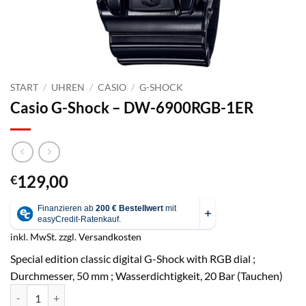
START
/
UHREN
/
CASIO
/
G-SHOCK
Casio G-Shock – DW-6900RGB-1ER
129,00
€
inkl. MwSt.
zzgl.
Versandkosten
Special edition classic digital G-Shock with RGB dial ;
Durchmesser, 50 mm ; Wasserdichtigkeit, 20 Bar (Tauchen)
Casio G-Shock - DW-6900RGB-1ER Menge