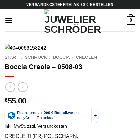
Zum
VERSANDKOSTENFREI AB 80 € BESTELLEN
Inhalt
springen
0
START
/
SCHMUCK
/
BOCCIA
/
CREOLEN
Boccia Creole – 0508-03
55,00
€
inkl. MwSt.
zzgl.
Versandkosten
CREOLE TI (PR) POL SCHARN.