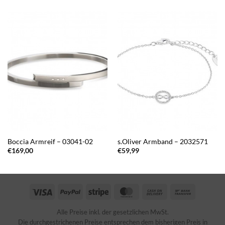
Boccia Armreif – 03041-02
s.Oliver Armband – 2032571
€
169,00
€
59,99
Visa
PayPal
Stripe
MasterCard
Cash
Bank
On
Transfer
Alle Preise inkl. der gesetzlichen MwSt.
Delivery
Die durchgestrichenen Preise entsprechen dem bisherigen Preis in